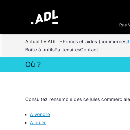
Aller
au
contenu
Rue V
Actualités
ADL
Primes et aides (commerces)
Boite à outils
Partenaires
Contact
Où ?
Consultez l’ensemble des cellules commerciales 
A vendre
A louer