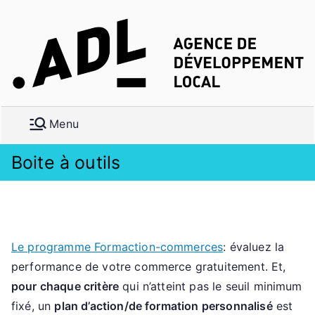
Aller
au
contenu
A
g
e
n
c
Boite à outils
e
d
e
D
é
Le programme Formaction-commerces
: évaluez la
v
performance de votre commerce gratuitement. Et,
el
pour chaque critère
qui n’atteint pas le seuil minimum
o
fixé, un
plan d’action/de formation personnalisé
est