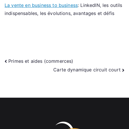
La vente en business to business
: LinkedIN, les outils
indispensables, les évolutions, avantages et défis
Navigation
Primes et aides (commerces)
Carte dynamique circuit court
de
l’article