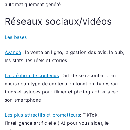
p
automatiquement généré.
p
e
Réseaux sociaux/vidéos
m
e
Les bases
n
t
Avancé
: la vente en ligne, la gestion des avis, la pub,
L
les stats, les réels et stories
o
c
La création de contenus
: l’art de se raconter, bien
al
choisir son type de contenu en fonction du réseau,
(
trucs et astuces pour filmer et photographier avec
A
son smartphone
D
Les plus attractifs et prometteurs
: TikTok,
L
l’intelligence artificielle (IA) pour vous aider, le
)