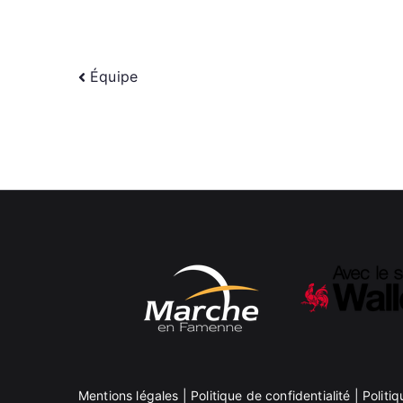
Navigation
Équipe
de
l’article
Mentions légales
|
Politique de confidentialité
|
Politi