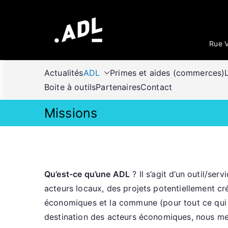
Aller
au
contenu
Rue V
Actualités
ADL
Primes et aides (commerces)
Boite à outils
Partenaires
Contact
Missions
Qu’est-ce qu’une ADL
? Il s’agit d’un outil/se
acteurs locaux, des projets potentiellement cr
économiques et la commune (pour tout ce qui 
destination des acteurs économiques, nous met