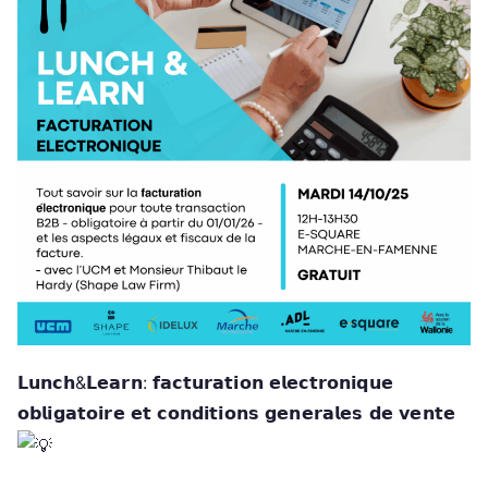
p
p
e
m
e
n
t
L
o
c
al
(
A
𝗟𝘂𝗻𝗰𝗵&𝗟𝗲𝗮𝗿𝗻: 𝗳𝗮𝗰𝘁𝘂𝗿𝗮𝘁𝗶𝗼𝗻 𝗲𝗹𝗲𝗰𝘁𝗿𝗼𝗻𝗶𝗾𝘂𝗲
D
𝗼𝗯𝗹𝗶𝗴𝗮𝘁𝗼𝗶𝗿𝗲 𝗲𝘁 𝗰𝗼𝗻𝗱𝗶𝘁𝗶𝗼𝗻𝘀 𝗴𝗲𝗻𝗲𝗿𝗮𝗹𝗲𝘀 𝗱𝗲 𝘃𝗲𝗻𝘁𝗲
L
)