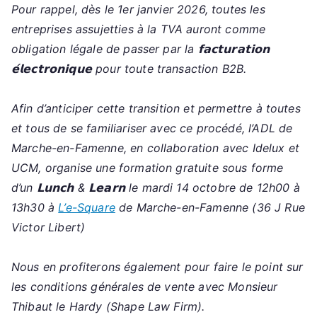
Pour rappel, dès le 1er janvier 2026, toutes les
entreprises assujetties à la TVA auront comme
obligation légale de passer par la 𝗳𝗮𝗰𝘁𝘂𝗿𝗮𝘁𝗶𝗼𝗻
𝗲́𝗹𝗲𝗰𝘁𝗿𝗼𝗻𝗶𝗾𝘂𝗲 pour toute transaction B2B.
Afin d’anticiper cette transition et permettre à toutes
et tous de se familiariser avec ce procédé, l’ADL de
Marche-en-Famenne, en collaboration avec Idelux et
UCM, organise une formation gratuite sous forme
d’un 𝗟𝘂𝗻𝗰𝗵 & 𝗟𝗲𝗮𝗿𝗻 le mardi 14 octobre de 12h00 à
13h30 à
L’e-Square
de Marche-en-Famenne (36 J Rue
Victor Libert)
Nous en profiterons également pour faire le point sur
l
les conditions générales de vente avec Monsieur
Thibaut le Hardy (Shape Law Firm).